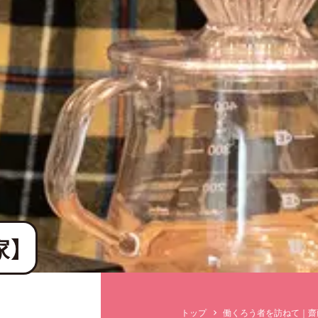
家】
トップ
働くろう者を訪ねて｜齋