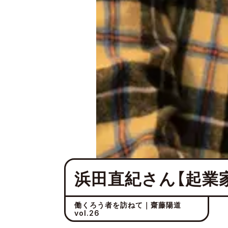
浜田直紀さん【起業
働くろう者を訪ねて｜齋藤陽道
vol.26