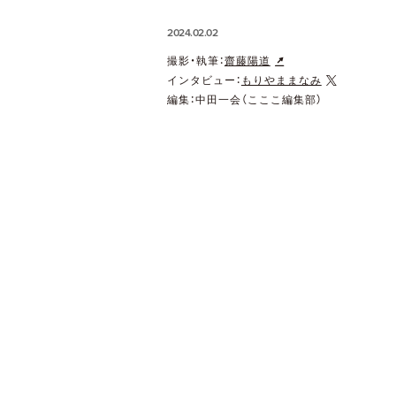
2024.02.02
撮影・執筆：
齋藤陽道
インタビュー：
もりやままなみ
編集：中田一会（こここ編集部）