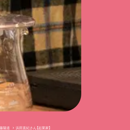
藤陽道
浜田直紀さん【起業家】