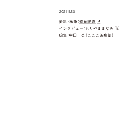
2021.11.30
撮影・執筆：
齋藤陽道
インタビュー：
もりやままなみ
編集：中田一会（こここ編集部）