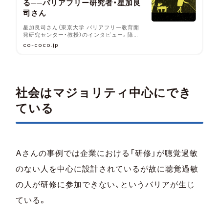
る──バリアフリー研究者・星加良
司さん
星加良司さん（東京大学 バリアフリー教育開
発研究センター・教授）のインタビュー。障害
を「人の心身機能に制約があるから生まれるも
co-coco.jp
の」と捉える立場（『個人モデル』または『医学
モデル』）に対し、「心身機能に制約がある人々
にとって、環境に適合しづらい状況を社会の側
が生み出していること」と考える『社会モデ
ル』がなぜ今重要なのか。よくある誤解や懸念
もあわせて、“障害”の歴史的経緯から伺ってい
社会はマジョリティ中心にでき
きました。
ている
Aさんの事例では企業における「研修」が聴覚過敏
のない人を中心に設計されているが故に聴覚過敏
の人が研修に参加できない、というバリアが生じ
ている。