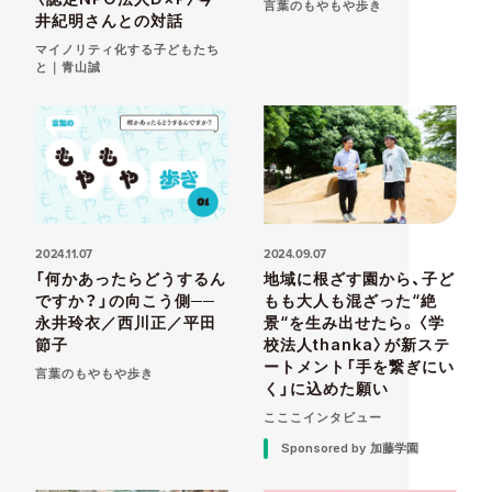
言葉のもやもや歩き
井紀明さんとの対話
マイノリティ化する子どもたち
と｜青山誠
2024.11.07
2024.09.07
「何かあったらどうするん
地域に根ざす園から、子ど
ですか？」の向こう側──
もも大人も混ざった“絶
永井玲衣／西川正／平田
景“を生み出せたら。〈学
節子
校法人thanka〉が新ステ
ートメント「手を繋ぎにい
言葉のもやもや歩き
く」に込めた願い
こここインタビュー
Sponsored by 加藤学園