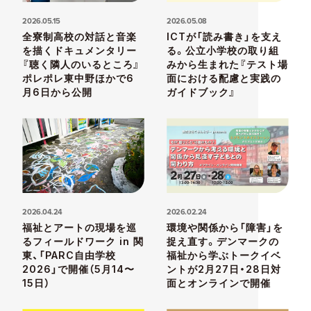
2026.05.15
2026.05.08
全寮制高校の対話と音楽
ICTが「読み書き」を支え
を描くドキュメンタリー
る。公立小学校の取り組
『聴く隣人のいるところ』
みから生まれた『テスト場
ポレポレ東中野ほかで6
面における配慮と実践の
月6日から公開
ガイドブック』
2026.04.24
2026.02.24
福祉とアートの現場を巡
環境や関係から「障害」を
るフィールドワーク in 関
捉え直す。デンマークの
東、「PARC自由学校
福祉から学ぶトークイベ
2026」で開催（5月14〜
ントが2月27日・28日対
15日）
面とオンラインで開催