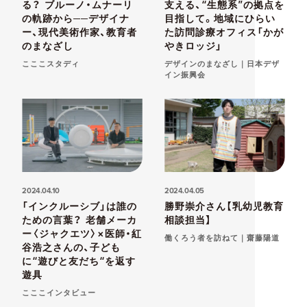
る？ ブルーノ・ムナーリ
支える、“生態系”の拠点を
の軌跡から──デザイナ
目指して。地域にひらい
ー、現代美術作家、教育者
た訪問診療オフィス「かが
のまなざし
やきロッジ」
こここスタディ
デザインのまなざし｜日本デザ
イン振興会
2024.04.10
2024.04.05
「インクルーシブ」は誰の
勝野崇介さん【乳幼児教育
ための言葉？ 老舗メーカ
相談担当】
ー〈ジャクエツ〉×医師・紅
働くろう者を訪ねて｜齋藤陽道
谷浩之さんの、子ども
に“遊びと友だち“を返す
遊具
こここインタビュー