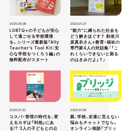
2025.05.08
2025.01.27
LGBTQ+の子どもが安心
“能力”に縛られた社会を
して過ごせる学校環境
どう解きほぐす？ 勅使川
を。シリーズ最新版「Ally
原真衣さん×教育・福祉の
Teacher’s Tool Kit：安
専門家4人の対話集『「こ
心な学校をつくろう編」の
れくらいできないと困る
無料配布がスタート
のはきみだよ」？』
2025.01.22
2025.01.09
コスパ・管理の時代を、変
親、学校、友達に言えない
えるカギは「利他」にあ
悩みもチャットでなら。
る!? 3人の子どもとの公
オンライン相談「ブリッ