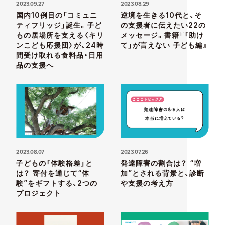
2023.09.27
2023.08.29
国内10例目の「コミュニ
逆境を生きる10代と、そ
ティフリッジ」誕生。子ど
の支援者に伝えたい22の
もの居場所を支える〈キリ
メッセージ。書籍『「助け
ンこども応援団〉が、24時
て」が言えない 子ども編』
間受け取れる食料品・日用
品の支援へ
2023.08.07
2023.07.26
子どもの「体験格差」と
発達障害の割合は？ “増
は？ 寄付を通じて“体
加”とされる背景と、診断
験”をギフトする、2つの
や支援の考え方
プロジェクト