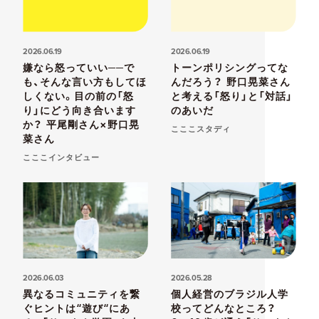
2026.06.19
2026.06.19
嫌なら怒っていい──で
トーンポリシングってな
も、そんな言い方もしてほ
んだろう？ 野口晃菜さん
しくない。目の前の「怒
と考える「怒り」と「対話」
り」にどう向き合います
のあいだ
か？ 平尾剛さん×野口晃
こここスタディ
菜さん
こここインタビュー
2026.06.03
2026.05.28
異なるコミュニティを繋
個人経営のブラジル人学
ぐヒントは“遊び“にあ
校ってどんなところ？