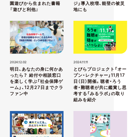
園遊びから生まれた書籍
ジ」導入校増、能登の被災
『遊びと利他』
地にも
2024.12.02
2024.11.11
明日、あなたの身に何かあ
とびらプロジェクト「オー
ったら？ 給付や相談窓口
プン・レクチャー」11月17
を楽しく学ぶ「社会保障ゲ
日（日）開催。聴者・ろう
ーム」、12月27日までクラ
者・難聴者が共に鑑賞し思
ファン中
考する「みるラボ」の取り
組みを紹介