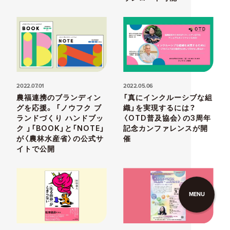
2022.07.01
2022.05.06
農福連携のブランディン
「真にインクルーシブな組
グを応援。 「ノウフク ブ
織」を実現するには？
ランドづくり ハンドブッ
〈OTD普及協会〉の3周年
ク 」「BOOK」と「NOTE」
記念カンファレンスが開
が〈農林水産省〉の公式サ
催
イトで公開
MENU