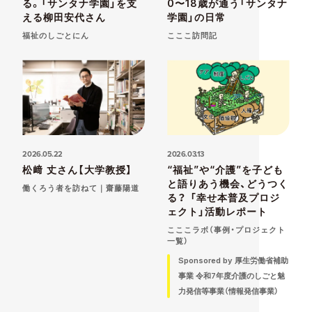
る。「サンタナ学園」を支
0〜18歳が通う「サンタナ
える柳⽥安代さん
学園」の日常
福祉のしごとにん
こここ訪問記
2026.05.22
2026.03.13
松﨑 丈さん【大学教授】
“福祉”や“介護”を子ども
と語りあう機会、どうつく
働くろう者を訪ねて｜齋藤陽道
る？ 「幸せ本普及プロジ
ェクト」活動レポート
こここラボ（事例・プロジェクト
一覧）
Sponsored by 厚生労働省補助
事業 令和7年度介護のしごと魅
力発信等事業（情報発信事業）