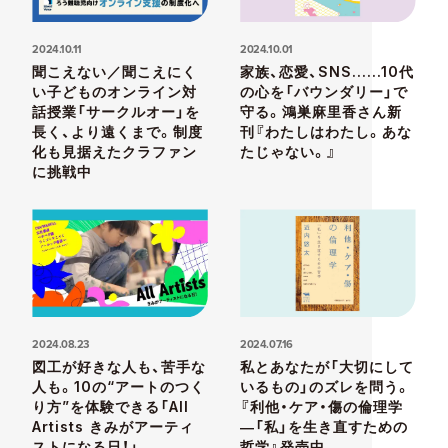
2024.10.11
2024.10.01
聞こえない／聞こえにく
家族、恋愛、SNS……10代
い子どものオンライン対
の心を「バウンダリー」で
話授業「サークルオー」を
守る。鴻巣麻里香さん新
長く、より遠くまで。制度
刊『わたしはわたし。あな
化も見据えたクラファン
たじゃない。』
に挑戦中
2024.08.23
2024.07.16
図工が好きな人も、苦手な
私とあなたが「大切にして
人も。10の“アートのつく
いるもの」のズレを問う。
り方”を体験できる「All
『利他・ケア・傷の倫理学
Artists きみがアーティ
―「私」を生き直すための
ストになる日！」
哲学』発売中