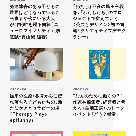
発達障害のある子どもの
「わたし」不在の民主主義
世界はどうなっている？
を、「わたしたち」のプロ
当事者や傍にいる大人
ジェクトで変えていく。
が“内側”を綴る書籍『ニ
〈公共とデザイン〉初の書
ューロマイノリティ』（横
籍『クリエイティブデモク
道誠・青山誠 編著）
ラシー』
2023.12.04
2023.11.27
従来の医療・教育からこぼ
“なんのために働くの？”
れ落ちる子どもたちの、新
作家や編集者、経営者と考
たなケアとセラピーの場
える〈生活工房〉のトーク
「Therapy Plays
イベント「どう？就活」
epifunny」