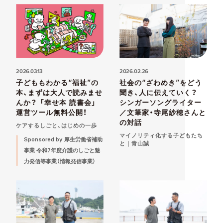
2026.03.13
2026.02.26
子どももわかる“福祉”の
社会の“ざわめき”をどう
本、まずは大人で読みませ
聞き、人に伝えていく？
んか？ 「幸せ本 読書会」
シンガーソングライター
運営ツール無料公開！
／文筆家・寺尾紗穂さんと
の対話
ケアするしごと、はじめの一歩
マイノリティ化する子どもたち
Sponsored by 厚生労働省補助
と｜青山誠
事業 令和7年度介護のしごと魅
力発信等事業（情報発信事業）