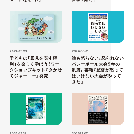
2024.05.28
2024.05.01
子どもの「意見を表す権
誰も怒らない、怒られない
利」を楽しく学ぼう！ワー
バレーボール大会9年の
クショップキット『きかせ
軌跡。書籍『監督が怒って
てジャーニー』発売
はいけない大会がやって
きた』
2024.03.21
2023.12.07