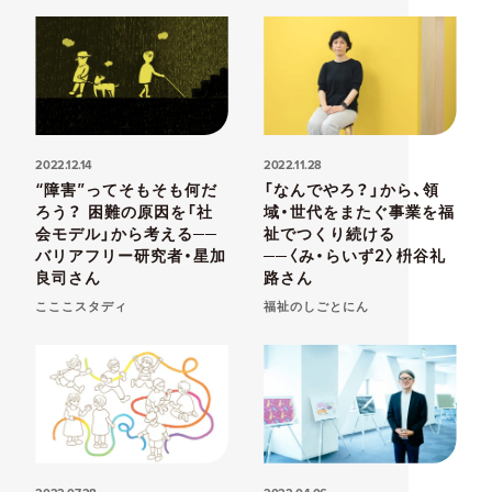
2022.12.14
2022.11.28
“障害”ってそもそも何だ
「なんでやろ？」から、領
ろう？ 困難の原因を「社
域・世代をまたぐ事業を福
会モデル」から考える──
祉でつくり続ける
バリアフリー研究者・星加
──〈み・らいず2〉枡谷礼
良司さん
路さん
こここスタディ
福祉のしごとにん