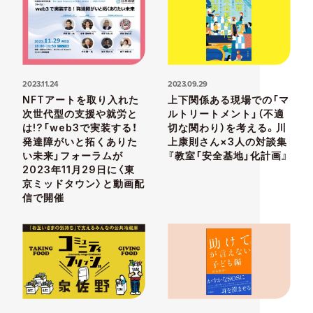
2023.11.24
2023.09.29
NFTアートを取り入れた
上下関係ある現場での「マ
次世代型の支援や就労と
ルトリートメント」（不適
は!?「web3で実装する！
切な関わり）を考える。川
発達障がいと拓くありた
上康則さん×3人の対談集
い未来」フォーラムが
『教室「安全基地」化計画』
2023年11月29日に〈東
京ミッドタウン〉と動画配
信で開催