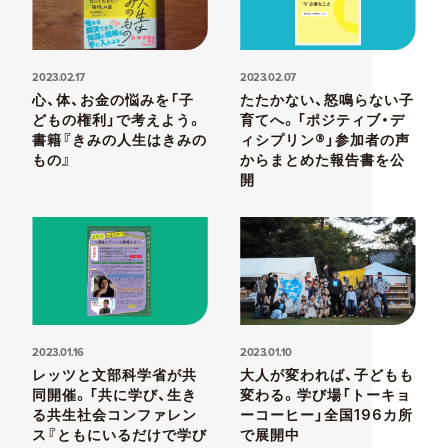
2023.02.17
2023.02.07
心、体、お金の悩みを「子
たたかない、怒鳴らない子
どもの権利」で考えよう。
育てへ。「ポジティブ・デ
書籍『きみの人生はきみの
ィシプリン®」参加者の声
もの』
からまとめた報告書を公
開
2023.01.16
2023.01.10
レッツと文部科学省が共
大人が変われば、子どもも
同開催。「共に学び、生き
変わる。学び場「トーキョ
る共生社会コンファレン
ーコーヒー」全国196カ所
ス『ともにいるだけで学び
で展開中