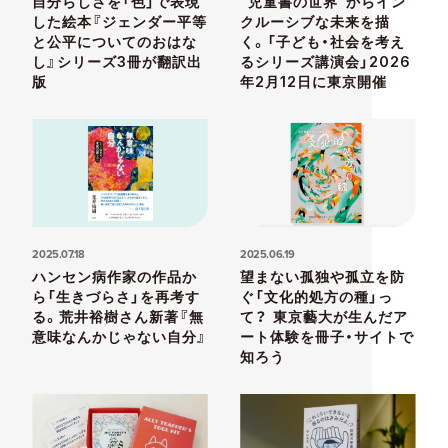
自分らしさを「色」で表現
“児童書の世界”からイン
した絵本『ジェンダー平等
クルーシブな未来を描
と公平についてのおはな
く。「子ども・社会を考え
し』シリーズ3冊が翻訳出
るシリーズ講演会」2026
版
年2月12日に東京開催
2025.07.18
2025.06.19
ハンセン病作家の作品か
望まない孤独や孤立を防
ら「生きづらさ」を再考す
ぐ「文化的処方の種」っ
る。荒井裕樹さん新著『無
て？ 東京藝大が生んだア
意味なんかじゃない自分』
ート体験を冊子・サイトで
知ろう