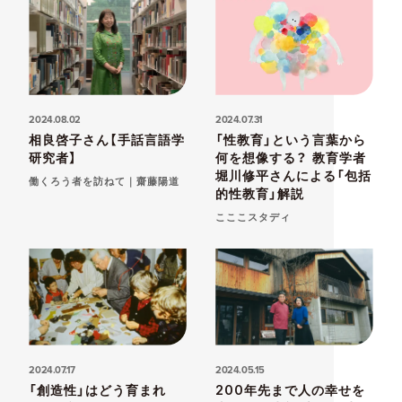
2024.08.02
2024.07.31
相良啓子さん【手話言語学
「性教育」という言葉から
研究者】
何を想像する？ 教育学者
堀川修平さんによる「包括
働くろう者を訪ねて｜齋藤陽道
的性教育」解説
こここスタディ
2024.07.17
2024.05.15
「創造性」はどう育まれ
200年先まで人の幸せを