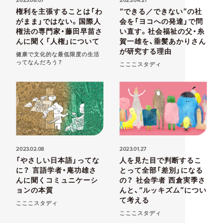
2023.08.07
2023.04.21
権利を主張することは「わ
“できる／できない”の社
がまま」ではない。国際人
会を「ヨコへの発達」で問
権法の専門家・藤田早苗さ
い直す。社会福祉の父・糸
んに聞く「人権」について
賀一雄を、垂髪あかりさん
が研究する理由
健康で文化的な最低限度の生活
ってなんだろう？
こここスタディ
2023.02.08
2023.01.27
「やさしい日本語」ってな
人を見た目で判断するこ
に？ 言語学者・庵功雄さ
とって全部「差別」になる
んに聞くコミュニケーシ
の？ 社会学者 西倉実季さ
ョンの本質
んと、“ルッキズム”につい
て考える
こここスタディ
こここスタディ