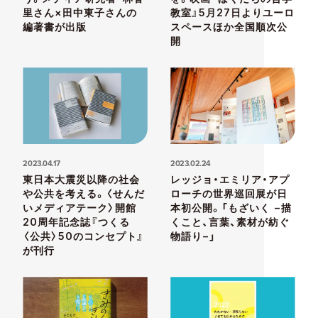
里さん×田中東子さんの
教室』5月27日よりユーロ
編著書が出版
スペースほか全国順次公
開
2023.04.17
2023.02.24
東日本大震災以降の社会
レッジョ・エミリア・アプ
や公共を考える。〈せんだ
ローチの世界巡回展が日
いメディアテーク〉開館
本初公開。「もざいく −描
20周年記念誌『つくる
くこと、言葉、素材が紡ぐ
〈公共〉50のコンセプト』
物語り−」
が刊行