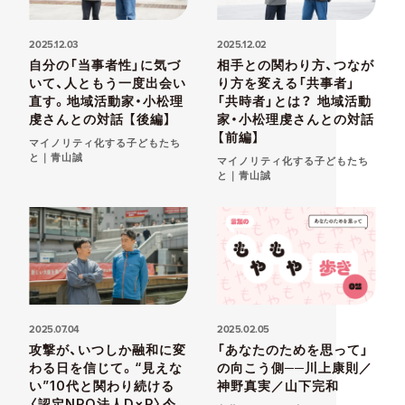
2025.12.03
2025.12.02
自分の「当事者性」に気づ
相手との関わり方、つなが
いて、人ともう一度出会い
り方を変える「共事者」
直す。地域活動家・小松理
「共時者」とは？ 地域活動
虔さんとの対話 【後編】
家・小松理虔さんとの対話
【前編】
マイノリティ化する子どもたち
と｜青山誠
マイノリティ化する子どもたち
と｜青山誠
2025.07.04
2025.02.05
攻撃が、いつしか融和に変
「あなたのためを思って」
わる日を信じて。“見えな
の向こう側──川上康則／
い”10代と関わり続ける
神野真実／山下完和
〈認定NPO法人D×P〉今