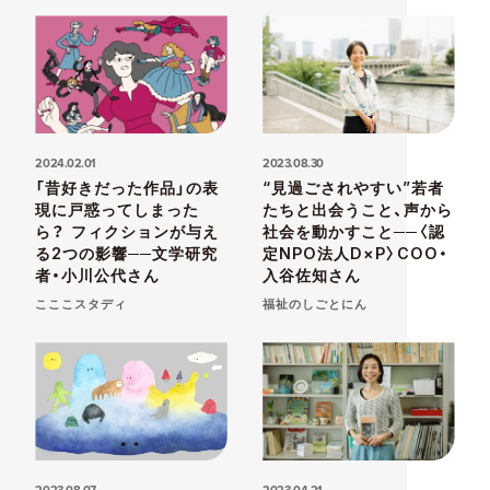
2024.02.01
2023.08.30
「昔好きだった作品」の表
“見過ごされやすい”若者
現に戸惑ってしまった
たちと出会うこと、声から
ら？ フィクションが与え
社会を動かすこと──〈認
る2つの影響──文学研究
定NPO法人D×P〉COO・
者・小川公代さん
入谷佐知さん
こここスタディ
福祉のしごとにん