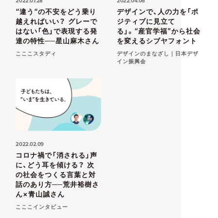
2022.07.28
2022.04.06
“違う“の不安をどう乗り
デザインで、人の力を「ポ
越えればいい？ グレーで
ジティブに見立て
はない「色」で表現する発
る」。“産官学福”から社会
達の特性──星山麻木さん
を変えるシブヤフォント
こここスタディ
デザインのまなざし｜日本デザ
イン振興会
2022.02.09
コロナ禍で「消される」声
に、どう耳を傾ける？ 次
の社会をつくる言葉と対
話のあり方──荒井裕樹さ
ん×青山誠さん
こここインタビュー