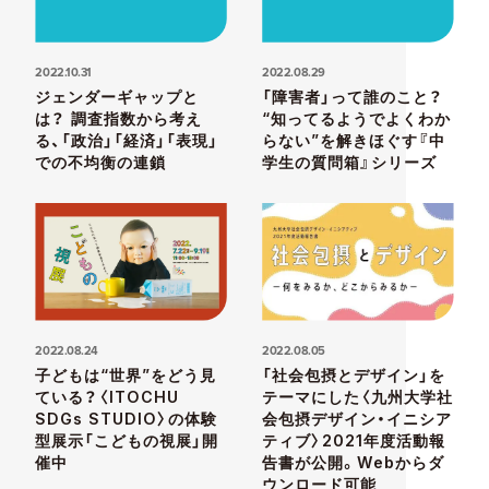
2022.10.31
2022.08.29
ジェンダーギャップと
「障害者」って誰のこと？
は？ 調査指数から考え
“知ってるようでよくわか
る、「政治」「経済」「表現」
らない”を解きほぐす『中
での不均衡の連鎖
学生の質問箱』シリーズ
2022.08.24
2022.08.05
子どもは“世界”をどう見
「社会包摂とデザイン」を
ている？​​〈ITOCHU
テーマにした〈九州大学社
SDGs STUDIO〉の体験
会包摂デザイン・イニシア
型展示「こどもの視展」開
ティブ〉2021年度活動報
催中
告書が公開。Webからダ
ウンロード可能