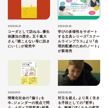
2023.06.21
2023.05.22
コーダとして訪ねる、優生
学びの多様性をサポート
保護法の歴史。五十嵐大
する文具シリーズ「スクー
さん『聴こえない母に訊き
ルラインプラス」より「合
にいく』が発売中
理的配慮のためのノート」
が新発売
2023.05.11
2023.05.03
情報化社会の「偏り」を
対立を超え、より良く生き
今、ジェンダーの視点で問
る手段としての「哲学」
う。メディア研究者・林香
を。映画『ぼくたちの哲学