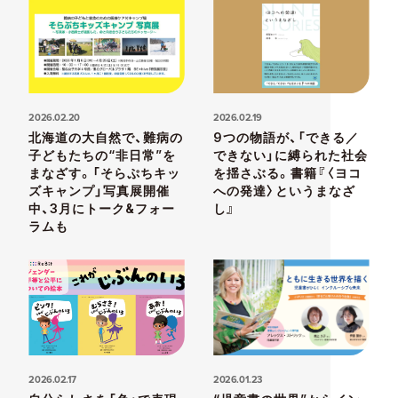
2026.02.20
2026.02.19
北海道の大自然で、難病の
9つの物語が、「できる／
子どもたちの“非日常”を
できない」に縛られた社会
まなざす。「そらぷちキッ
を揺さぶる。書籍『〈ヨコ
ズキャンプ」写真展開催
への発達〉というまなざ
中、3月にトーク&フォー
し』
ラムも
2026.02.17
2026.01.23